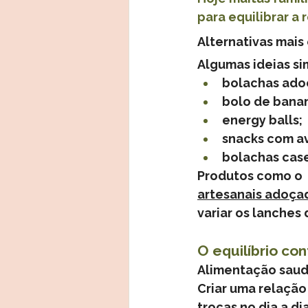
para equilibrar a 
Alternativas mais 
Algumas ideias si
bolachas ado
bolo de bana
energy balls;
snacks com av
bolachas case
Produtos como o  
artesanais adoça
variar os lanches d
O equilíbrio co
Alimentação saudá
Criar uma relaçã
trocas no dia a d