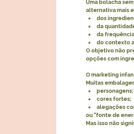
Uma bolacha sem a
alternativa mais
dos ingredien
da quantidad
da frequênci
do contexto a
O objetivo não pr
opções com ingredi
O marketing infan
Muitas embalagens
personagens;
cores fortes;
alegações com
ou "fonte de energ
Mas isso não sign