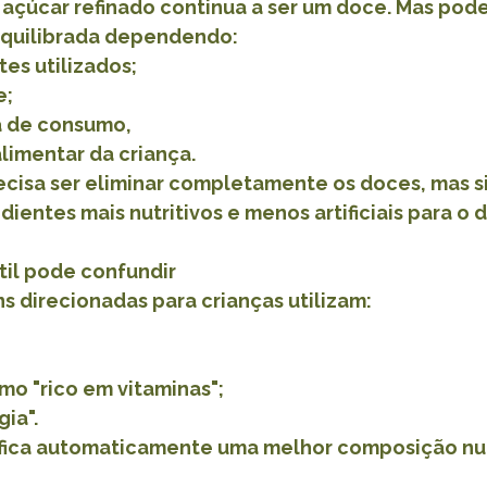
çúcar refinado continua a ser um doce. Mas pode
 equilibrada dependendo:
tes utilizados;
e;
a de consumo,
limentar da criança.
ecisa ser eliminar completamente os doces, mas s
entes mais nutritivos e menos artificiais para o di
til pode confundir
 direcionadas para crianças utilizam:
o "rico em vitaminas";
ia".
ifica automaticamente uma melhor composição nut