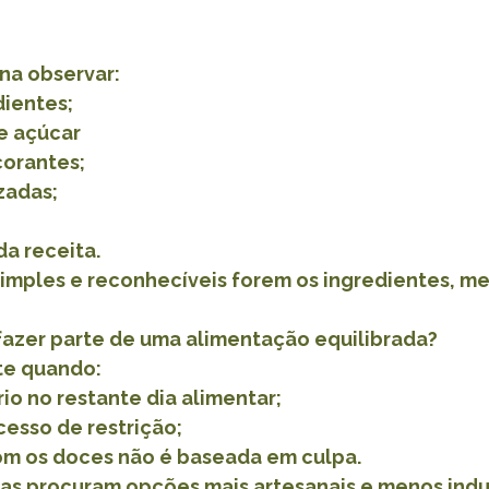
ena observar:
dientes;
e açúcar
corantes;
zadas;
da receita.
imples e reconhecíveis forem os ingredientes, me
azer parte de uma alimentação equilibrada?
te quando:
rio no restante dia alimentar;
cesso de restrição;
om os doces não é baseada em culpa.
ias procuram opções mais artesanais e menos indus