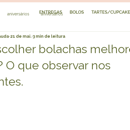
ENTREGAS
BOLOS
TARTES/CUPCAK
aniversários
aniversários
auda
21 de mai.
3 min de leitura
colher bolachas melhor
? O que observar nos
ntes.