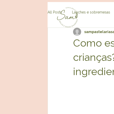
All Posts
Lanches e sobremesas
sampastelarias
Como es
crianças
ingredie