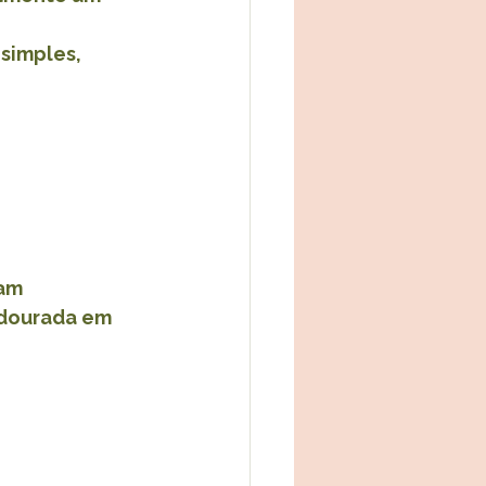
simples, 
am 
 dourada em 