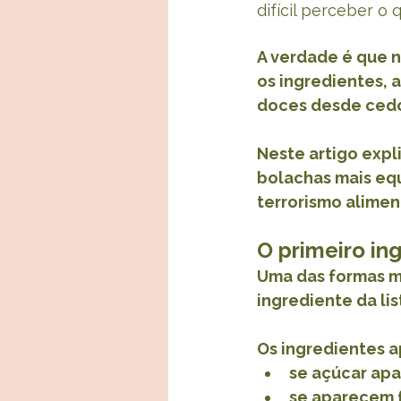
difícil perceber o
A verdade é que n
os ingredientes, 
doces desde ced
Neste artigo expl
bolachas mais equ
terrorismo alimen
O primeiro in
Uma das formas ma
ingrediente da lis
Os ingredientes 
se açúcar apa
se aparecem f