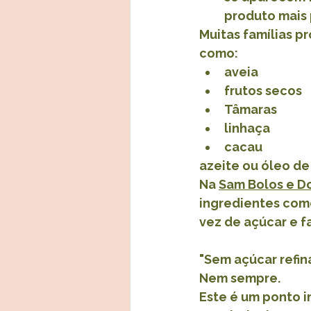
produto mais
Muitas famílias p
como:
aveia
frutos secos
Tâmaras
linhaça
cacau 
azeite ou óleo d
Na 
Sam Bolos e D
ingredientes com
vez de açúcar e fa
"Sem açúcar refin
Nem sempre.
Este é um ponto 