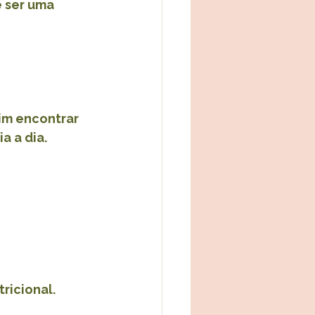
 ser uma 
im encontrar 
a a dia.
ricional.