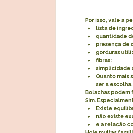
Por isso, vale a p
lista de ingre
quantidade d
presença de 
gorduras utili
fibras;
simplicidade 
Quanto mais s
ser a escolha.
Bolachas podem f
Sim. Especialmen
Existe equilíb
não existe ex
e a relação c
Hoje muitas famíl