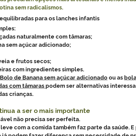
rotina sem radicalismos.
equilibradas para os lanches infantis
mples:
çadas naturalmente com tâmaras;
na sem açúcar adicionado;
eia e frutos secos;
iras com ingredientes simples.
Bolo de Banana sem açúcar adicionado
 ou as 
bola
das com tâmaras 
podem ser alternativas interessa
as crianças.  
ntinua a ser o mais importante
vel não precisa ser perfeita.
o leve com a comida também faz parte da saúde. E
ia já podem fazer diferença sem necessidade de pr