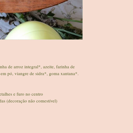
Validade 3 dias no frigor
dias.
VEGAN/SEM GLÚTEN/
REFINADOS/SEM AÇÚ
apto para celíacos
SEM GLÚTEN|SEM LÁ
ADOÇADO COM FRUT
apto para celíacos.
Os pedidos para a Pásco
realizados até ao dia 28/
Para os restantes dias 
nha de arroz integral*, azeite, farinha de
A nossa produção é pequ
 em pó, viangre de sidra*, goma xantana*.
datas antecipadamente.
etalhes e furo no centro
as (decoração não comestível)