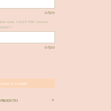
0/500
ndido entre 11h/18:30h? (iremos
lidade)
*
0/500
cionar ao carrinho
 PRODUTO
este produto via ctt