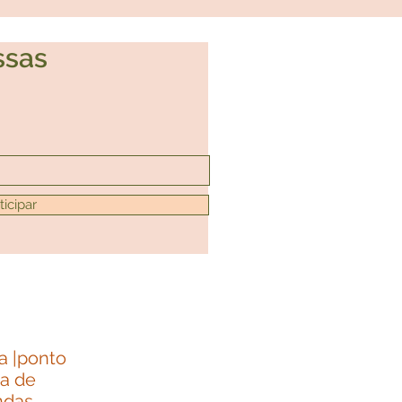
ssas
ticipar
ia |ponto
ha de
ndas