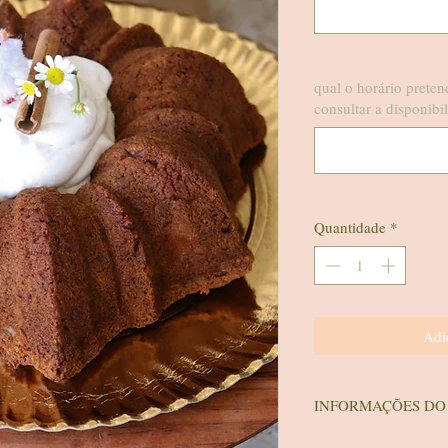
qual o horário prete
consultar a disponibi
Quantidade
*
Adi
INFORMAÇÕES DO
ATENÇÃO. Não enviamos 