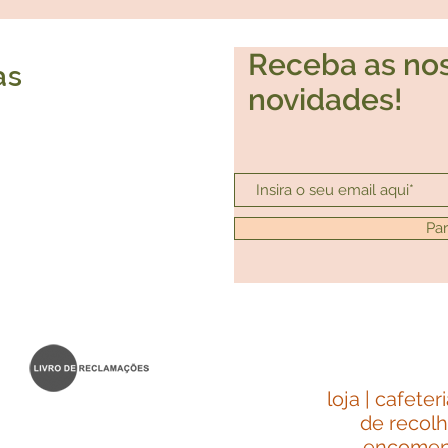
Receba as no
as
novidades!
Par
loja | cafeter
de recol
encome