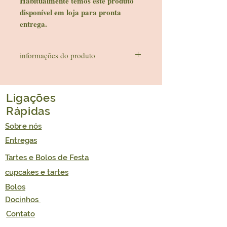
Habitualmente temos este produto
disponível em loja para pronta
entrega.
informações do produto
SEM GLÚTEN|SEM LÁCTEOS|SEM
AÇÚCAR ADICIONADO|VEGAN
Imagem ilustrativa
Ligações
Rápidas
Sobre nós
Entregas
Tartes e Bolos de Festa
cupcakes e tartes
Bolos
Docinhos
Contato