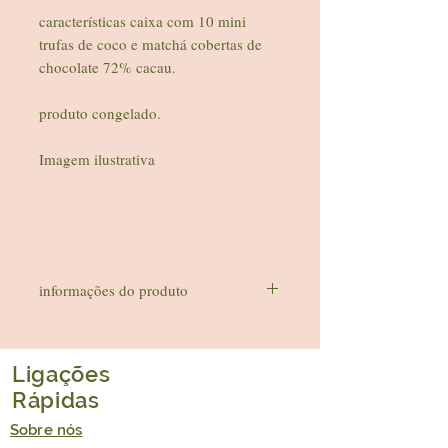
características caixa com 10 mini
trufas de coco e matchá cobertas de
chocolate 72% cacau.
produto congelado.
Imagem ilustrativa
informações do produto
SEM GLÚTEN|SEM
LACTICÍNIOS|VEGAN|SEM AÇÚCAR
ADICIONADO NA RECEITA
Ligações
Ingredientes: biomassa de banana verde,
Rápidas
coco ralado 100%, bebida de coco,
chocolate 72% cacau, matchá, agave.
Sobre nós