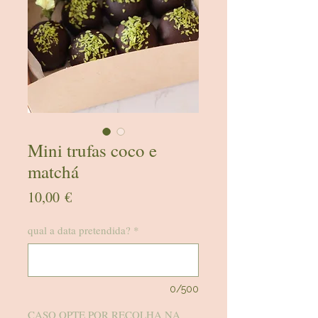
Mini trufas coco e
matchá
Preço
10,00 €
qual a data pretendida?
*
0/500
CASO OPTE POR RECOLHA NA